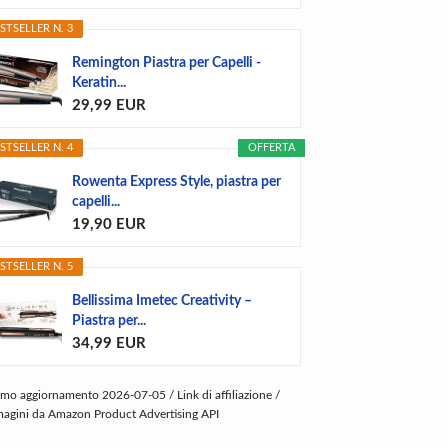
STSELLER N. 3
Remington Piastra per Capelli -
Keratin...
29,99 EUR
STSELLER N. 4
OFFERTA
Rowenta Express Style, piastra per
capelli...
19,90 EUR
STSELLER N. 5
Bellissima Imetec Creativity –
Piastra per...
34,99 EUR
imo aggiornamento 2026-07-05 / Link di affiliazione /
agini da Amazon Product Advertising API