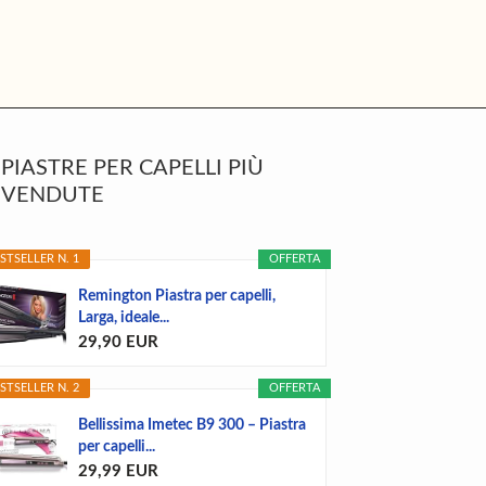
rimary
PIASTRE PER CAPELLI PIÙ
idebar
VENDUTE
STSELLER N. 1
OFFERTA
Remington Piastra per capelli,
Larga, ideale...
29,90 EUR
STSELLER N. 2
OFFERTA
Bellissima Imetec B9 300 – Piastra
per capelli...
29,99 EUR