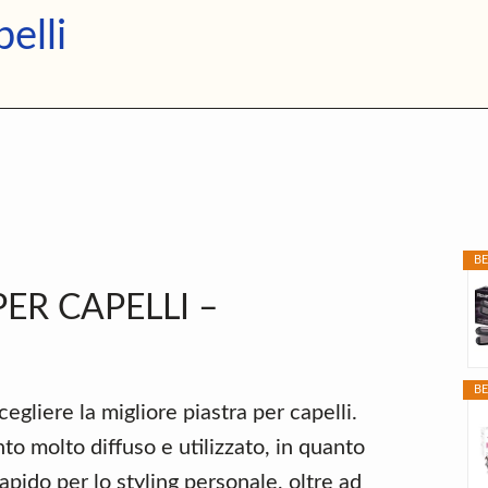
Migliori
elli
Piastre
per
P
Capelli
S
BE
ER CAPELLI –
BE
gliere la migliore piastra per capelli.
to molto diffuso e utilizzato, in quanto
pido per lo styling personale, oltre ad