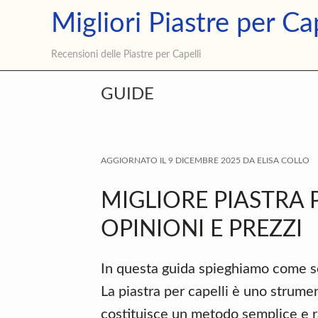
Skip
Skip
Skip
Migliori Piastre per Cap
Privacy
Cookie Policy
Contatti
to
to
to
primary
main
primary
Recensioni delle Piastre per Capelli
navigation
content
sidebar
GUIDE
AGGIORNATO IL
9 DICEMBRE 2025
DA
ELISA COLLO
MIGLIORE PIASTRA P
OPINIONI E PREZZI
In questa guida spieghiamo come sce
La piastra per capelli è uno strumen
costituisce un metodo semplice e ra