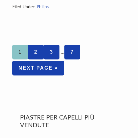
Filed Under:
Philips
Interim
PAGE
PAGE
PAGE
PAGE
1
2
3
7
…
pages
omitted
GO
NEXT PAGE »
TO
Primary
PIASTRE PER CAPELLI PIÙ
Sidebar
VENDUTE