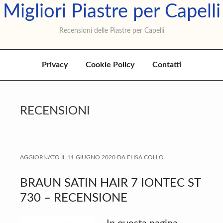
Migliori Piastre per Capelli
Skip
Skip
Skip
to
to
to
Recensioni delle Piastre per Capelli
primary
main
primary
navigation
content
sidebar
Privacy
Cookie Policy
Contatti
RECENSIONI
AGGIORNATO IL
11 GIUGNO 2020
DA
ELISA COLLO
BRAUN SATIN HAIR 7 IONTEC ST
730 – RECENSIONE