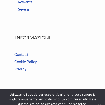
Rowenta
Severin
INFORMAZIONI
Contatti
Cookie Policy
Privacy
Utilizziamo i cookie per essere sicuri che tu possa avere la
Il sito partecipa a programmi di affiliazione come il Programma Affiliazione
migliore esperienza sul nostro sito. Se continui ad utilizzare
Amazon EU, un programma di affiliazione che permette ai siti web di
questo sito noi assumiamo che tu ne sia felice.