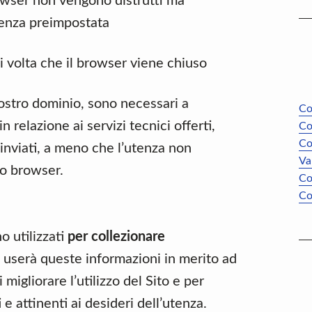
rowser non vengono distrutti ma
denza preimpostata
i volta che il browser viene chiuso
ostro dominio, sono necessari a
Co
n relazione ai servizi tecnici offerti,
Co
Co
 inviati, a meno che l’utenza non
Va
io browser.
Co
Co
o utilizzati
per collezionare
o userà queste informazioni in merito ad
 migliorare l’utilizzo del Sito e per
e attinenti ai desideri dell’utenza.