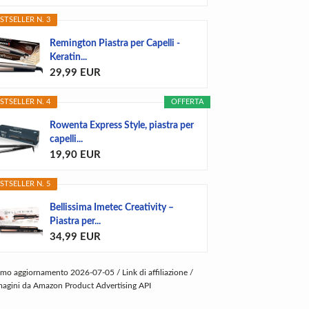
STSELLER N. 3
Remington Piastra per Capelli -
Keratin...
29,99 EUR
STSELLER N. 4
OFFERTA
Rowenta Express Style, piastra per
capelli...
19,90 EUR
STSELLER N. 5
Bellissima Imetec Creativity –
Piastra per...
34,99 EUR
imo aggiornamento 2026-07-05 / Link di affiliazione /
agini da Amazon Product Advertising API