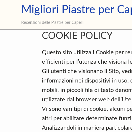
Skip
Skip
Skip
Migliori Piastre per Cap
Privacy
Cookie Policy
Contatti
to
to
to
primary
main
primary
Recensioni delle Piastre per Capelli
navigation
content
sidebar
COOKIE POLICY
Questo sito utilizza i Cookie per re
efficienti per l’utenza che visiona l
Gli utenti che visionano il Sito, ve
informazioni nei dispositivi in uso
mobili, in piccoli file di testo deno
utilizzate dal browser web dell’Ute
Vi sono vari tipi di cookie, alcuni p
altri per abilitare determinate funzi
Analizzandoli in maniera particolar