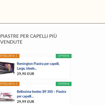
rimary
PIASTRE PER CAPELLI PIÙ
idebar
VENDUTE
STSELLER N. 1
OFFERTA
Remington Piastra per capelli,
Larga, ideale...
29,90 EUR
STSELLER N. 2
OFFERTA
Bellissima Imetec B9 300 – Piastra
per capelli...
29,99 EUR