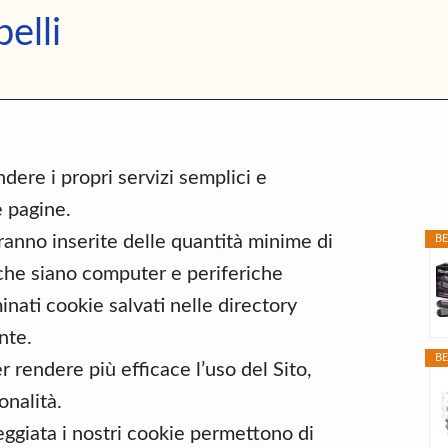
Migliori
elli
Piastre
per
P
Capelli
S
ndere i propri servizi semplici e
e pagine.
dranno inserite delle quantità minime di
BE
, che siano computer e periferiche
minati cookie salvati nelle directory
nte.
BE
er rendere più efficace l’uso del Sito,
onalità.
eggiata i nostri cookie permettono di