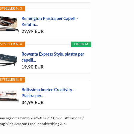
STSELLER N. 3
Remington Piastra per Capelli -
Keratin...
29,99 EUR
STSELLER N. 4
OFFERTA
Rowenta Express Style, piastra per
capelli...
19,90 EUR
STSELLER N. 5
Bellissima Imetec Creativity –
Piastra per...
34,99 EUR
imo aggiornamento 2026-07-05 / Link di affiliazione /
agini da Amazon Product Advertising API