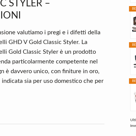
C STYLER –
BE
IONI
sione valutiamo i pregi e i difetti della
elli GHD V Gold Classic Styler. La
BE
elli Gold Classic Styler è un prodotto
enda particolarmente competente nel
gn è davvero unico, con finiture in oro,
e indicata sia per uso domestico che per
BE
Ult
Imm