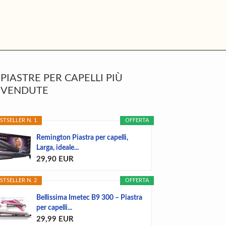
rimary
PIASTRE PER CAPELLI PIÙ
idebar
VENDUTE
STSELLER N. 1
OFFERTA
Remington Piastra per capelli,
Larga, ideale...
29,90 EUR
STSELLER N. 2
OFFERTA
Bellissima Imetec B9 300 – Piastra
per capelli...
29,99 EUR