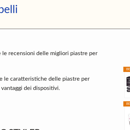
Migliori
elli
Piastre
per
P
Capelli
S
 le recensioni delle migliori piastre per
BE
 le caratteristiche delle piastre per
 vantaggi dei dispositivi.
BE