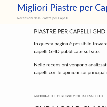
Skip
Skip
Skip
Migliori Piastre per Cap
Privacy
Cookie Policy
Contatti
to
to
to
primary
main
primary
Recensioni delle Piastre per Capelli
navigation
content
sidebar
PIASTRE PER CAPELLI GHD
In questa pagina è possibile trovare
capelli GHD pubblicate sul sito.
Nelle recensioni vengono analizzate
capelli con le opinioni sui principali
AGGIORNATO IL
11 GIUGNO 2020
DA
ELISA COLLO