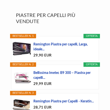
Primary
PIASTRE PER CAPELLI PIÙ
Sidebar
VENDUTE
BESTSELLER N. 1
OFFERTA
Remington Piastra per capelli, Larga,
ideale...
29,90 EUR
BESTSELLER N. 2
OFFERTA
Bellissima Imetec B9 300 – Piastra per
capelli...
29,99 EUR
BESTSELLER N. 3
Remington Piastra per Capelli - Keratin...
28,71 EUR