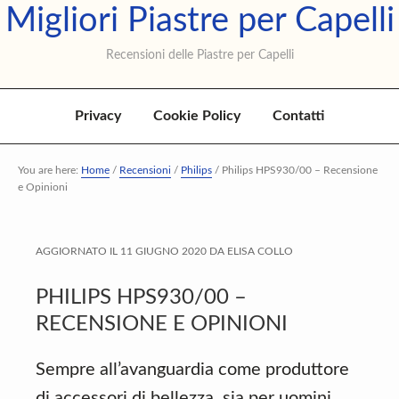
Migliori Piastre per Capelli
Skip
Skip
Skip
to
to
to
Recensioni delle Piastre per Capelli
primary
main
primary
navigation
content
sidebar
Privacy
Cookie Policy
Contatti
You are here:
Home
/
Recensioni
/
Philips
/
Philips HPS930/00 – Recensione
e Opinioni
AGGIORNATO IL
11 GIUGNO 2020
DA
ELISA COLLO
PHILIPS HPS930/00 –
RECENSIONE E OPINIONI
Sempre all’avanguardia come produttore
di accessori di bellezza, sia per uomini