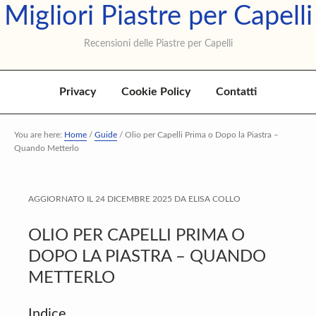
Migliori Piastre per Capelli
Skip
Skip
Skip
to
to
to
Recensioni delle Piastre per Capelli
primary
main
primary
navigation
content
sidebar
Privacy
Cookie Policy
Contatti
You are here:
Home
/
Guide
/
Olio per Capelli Prima o Dopo la Piastra –
Quando Metterlo
AGGIORNATO IL
24 DICEMBRE 2025
DA
ELISA COLLO
OLIO PER CAPELLI PRIMA O
DOPO LA PIASTRA – QUANDO
METTERLO
Indice