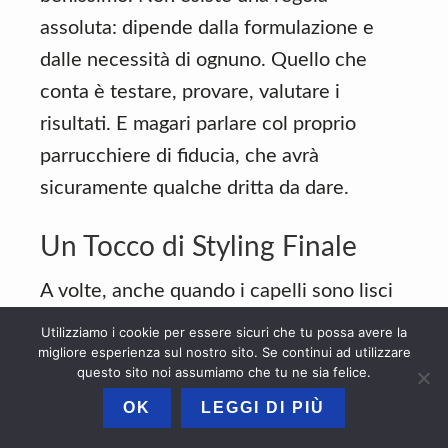
assoluta: dipende dalla formulazione e
dalle necessità di ognuno. Quello che
conta è testare, provare, valutare i
risultati. E magari parlare col proprio
parrucchiere di fiducia, che avrà
sicuramente qualche dritta da dare.
Un Tocco di Styling Finale
A volte, anche quando i capelli sono lisci
come spaghetti, può capitare di notare
Utilizziamo i cookie per essere sicuri che tu possa avere la
migliore esperienza sul nostro sito. Se continui ad utilizzare
qualche ciocca ribelle, di quelle che non
questo sito noi assumiamo che tu ne sia felice.
ne vogliono sapere di stare al proprio
OK
LEGGI DI PIÙ
posto. In questi casi, un paio di gocce di